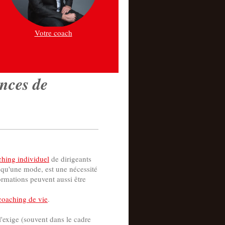
Votre coach
nces de
ching individuel
de dirigeants
qu'une mode, est une nécessité
ormations peuvent aussi être
coaching de vie
.
 l'exige (souvent dans le cadre