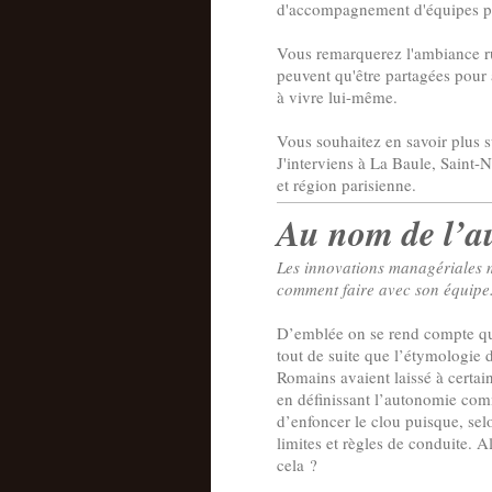
d'accompagnement d'équipes p
Vous remarquerez l'ambiance rugb
peuvent qu'être partagées pour 
à vivre lui-même.
Vous souhaitez en savoir plus 
J'interviens à La Baule, Saint-N
et région parisienne.
Au nom de l’a
Les innovations managériales m
comment faire avec son équipe
D’emblée on se rend compte que 
tout de suite que l’étymologie
Romains avaient laissé à certai
en définissant l’autonomie comm
d’enfoncer le clou puisque, sel
limites et règles de conduite. 
cela ?