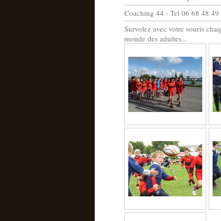
Coaching 44 - Tel 06 68 48 49
Survolez avec votre souris cha
monde des adultes...