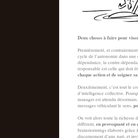
Deux choses à faire pour vise
Premièrement, et contrairement 
cycle de l’autonomie dans une 
dépendance, la contre-dépendan
responsable est celle qui doit 
chaque action et de soigner s
Deuxièmement, c’est tout le con
d’intelligence collective. Pourq
manager est attendu désormais.
po
messages véhiculant le sens,
On voit alors toute la richesse 
en provoquant et en c
différent,
brainstormings élaborés grâce à
discernement d’une part, et invi