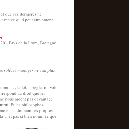
, et que ces dernières ne
e avec ce qu'il peut être amené
i !
, 29), Pays de la Loire, Bretagne
ussolé, le manager ne sait plus
mos », la loi, la règle, on voit
rrespond au droit que les
s ne nous aident pas davantage
trui. Et les philosophes
même en se donnant ses propres
et là… et pas si bien nommée que