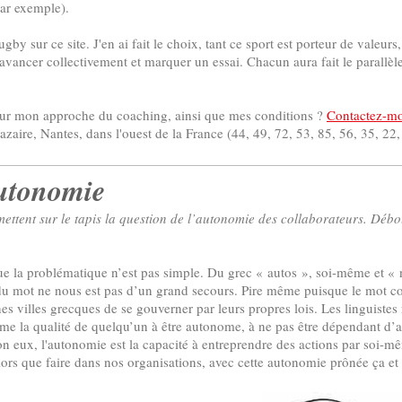
ar exemple).
y sur ce site. J'en ai fait le choix, tant ce sport est porteur de valeurs
avancer collectivement et marquer un essai. Chacun aura fait le parallèl
sur mon approche du coaching, ainsi que mes conditions ?
Contactez-mo
azaire, Nantes, dans l'ouest de la France (44, 49, 72, 53, 85, 56, 35, 22
utonomie
ettent sur le tapis la question de l’autonomie des collaborateurs. Débo
.
la problématique n’est pas simple. Du grec « autos », soi-même et « no
 du mot ne nous est pas d’un grand secours. Pire même puisque le mot co
nes villes grecques de se gouverner par leurs propres lois. Les linguiste
e la qualité de quelqu’un à être autonome, à ne pas être dépendant d’au
on eux, l'autonomie est la capacité à entreprendre des actions par soi-
Alors que faire dans nos organisations, avec cette autonomie prônée ça 