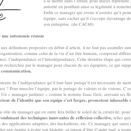
à se mettre dans l’erreur, pour mieux reprendre l
autorité en justifiant ainsi sa légitimité à remettr
Enfin ce manager qui avoue n’assister qu’à pei
équipe, sans cacher qu’il s’occupe davantage de 
son entreprise. (du CAC40)
r une autonomie réussie
aux définitions proposées en début d’article, il ne faut pas assimiler a
organisation, comme celui de la vie d’un être humain, comprend différen
ce, l’indépendance et l’interdépendance. Cette dernière étape qui corre
être recherchée par le manager pour chacun de ses équipiers, ce qui sup
a communication.
traire de l’indépendance qu’il faut faire puisqu’il est nécessaire de m
uoi ? Pour muscler l’équipe, par le partage de valeurs et de visions. C’es
 Un « manager jardinier » comme le nomme Isaac Getz, arrosant ses fleu
rteur de l’identité que son équipe s’est forgée, promoteur inlassable d
du rôle du manager qui en outre fera briller le soleil de la créativité, pou
onduisant des techniques innovantes de réflexion collective,
telles que
 des applications adaptées, des hackathons, etc. Ce manager, qui saura 
ter son équipe à écrire son histoire, sa raison d’être d’autre part, a assu