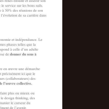
es rênes ensuite et asseoir son
e le service sur les bons rails.
ne à 30% des réunions de son
l’évolution de sa carrière dans
utonomie et indépendance. Le
tes phases telles que la
spond à celle d’un adulte
donner du sens à
pose de
ettre en œuvre une démarche
t précisément ici que le
rs (collaborateurs) des
e l’œuvre collective.
r faire plus ou mieux ou
 le design thinking, des
manier le curseur du
rément de l’avenir.