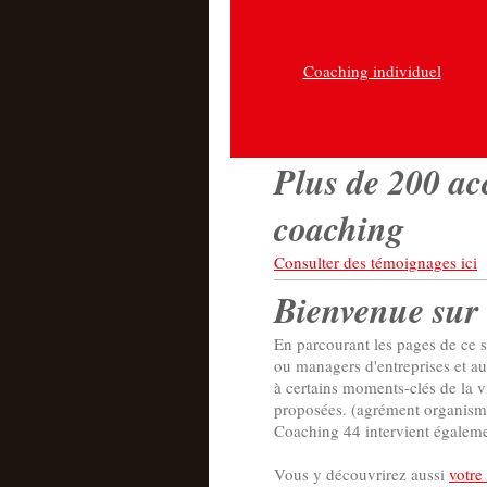
Coaching individuel
Plus de 200 ac
coaching
Consulter des témoignages ici
Bienvenue sur 
En parcourant les pages de ce s
ou managers d'entreprises et aut
à certains moments-clés de la v
proposées. (agrément organism
Coaching 44 intervient égalemen
Vous y découvrirez aussi
votre